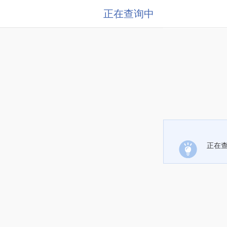
正在查询中
正在