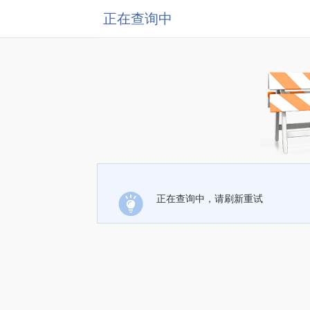
正在查询中
正在查询中，请刷新重试